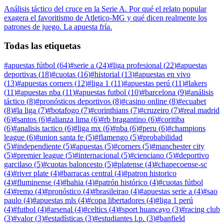
Análisis táctico del cruce en la Serie A. Por qué el relato popular
exagera el favoritismo de Atletico-MG y qué dicen realmente los
patrones de juego. La apuesta fría.
Todas las etiquetas
#
apuestas fútbol
(
64
)
#
serie a
(
24
)
#
liga profesional
(
22
)
#
apuestas
deportivas
(
18
)
#
cuotas
(
16
)
#
historial
(
13
)
#
apuestas en vivo
(
13
)
#
apuestas corners
(
12
)
#
liga 1
(
11
)
#
apuestas perú
(
11
)
#
lakers
(
11
)
#
apuestas nba
(
11
)
#
apuestas futbol
(
10
)
#
barcelona
(
9
)
#
análisis
táctico
(
8
)
#
pronósticos deportivos
(
8
)
#
casino online
(
8
)
#
ecuabet
(
8
)
#
la liga
(
7
)
#
botafogo
(
7
)
#
corinthians
(
7
)
#
cruzeiro
(
7
)
#
real madrid
(
6
)
#
santos
(
6
)
#
alianza lima
(
6
)
#
rb bragantino
(
6
)
#
coritiba
(
6
)
#
analisis tactico
(
6
)
#
liga mx
(
6
)
#
nba
(
6
)
#
peru
(
6
)
#
champions
league
(
6
)
#
union santa fe
(
5
)
#
flamengo
(
5
)
#
probabilidad
(
5
)
#
independiente
(
5
)
#
apuestas
(
5
)
#
corners
(
5
)
#
manchester city
(
5
)
#
premier league
(
5
)
#
internacional
(
5
)
#
cienciano
(
5
)
#
deportivo
garcilaso
(
5
)
#
cuotas baloncesto
(
5
)
#
platense
(
4
)
#
chapecoense-sc
(
4
)
#
river plate
(
4
)
#
barracas central
(
4
)
#
patron historico
(
4
)
#
fluminense
(
4
)
#
bahia
(
4
)
#
patrón histórico
(
4
)
#
cuotas fútbol
(
4
)
#
remo
(
4
)
#
pronóstico
(
4
)
#
brasileirao
(
4
)
#
apuestas serie a
(
4
)
#
sao
paulo
(
4
)
#
apuestas mls
(
4
)
#
copa libertadores
(
4
)
#
liga 1 perú
(
4
)
#
futbol
(
4
)
#
arsenal
(
4
)
#
celtics
(
4
)
#
sport huancayo
(
3
)
#
racing club
(
3
)
#
valor
(
3
)
#
estadísticas
(
3
)
#
estudiantes l.p.
(
3
)
#
banfield