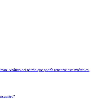
man. Análisis del patrón que podría repetirse este miércoles.
 encuentro?