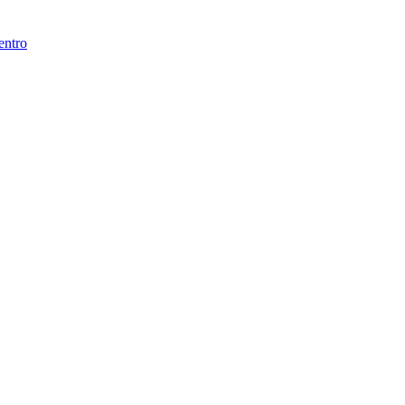
entro