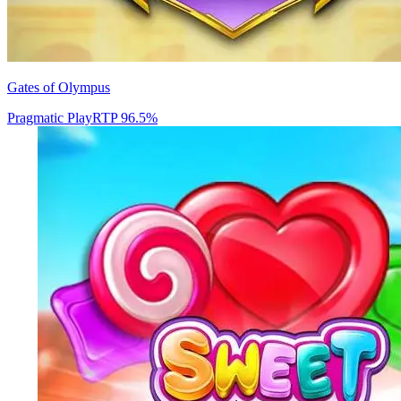
Gates of Olympus
Pragmatic Play
RTP
96.5
%