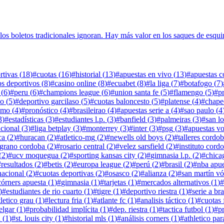
 los boletos tradicionales ignoran. Hay más valor en los saques de esqu
rtivas
(
18
)
#
cuotas
(
16
)
#
historial
(
13
)
#
apuestas en vivo
(
13
)
#
apuestas c
os deportivos
(
8
)
#
casino online
(
8
)
#
ecuabet
(
8
)
#
la liga
(
7
)
#
botafogo
(
7
)
(
6
)
#
peru
(
6
)
#
champions league
(
6
)
#
union santa fe
(
5
)
#
flamengo
(
5
)
#
p
no
(
5
)
#
deportivo garcilaso
(
5
)
#
cuotas baloncesto
(
5
)
#
platense
(
4
)
#
chape
emo
(
4
)
#
pronóstico
(
4
)
#
brasileirao
(
4
)
#
apuestas serie a
(
4
)
#
sao paulo
(
4
3
)
#
estadísticas
(
3
)
#
estudiantes l.p.
(
3
)
#
banfield
(
3
)
#
palmeiras
(
3
)
#
san l
acional
(
3
)
#
liga betplay
(
3
)
#
monterrey
(
3
)
#
inter
(
3
)
#
psg
(
3
)
#
apuestas v
ca
(
2
)
#
huracan
(
2
)
#
atletico-mg
(
2
)
#
newells old boys
(
2
)
#
talleres cordo
lgrano cordoba
(
2
)
#
rosario central
(
2
)
#
velez sarsfield
(
2
)
#
instituto cord
(
2
)
#
ucv moquegua
(
2
)
#
sporting kansas city
(
2
)
#
gimnasia l.p.
(
2
)
#
chicag
#
resultados
(
2
)
#
betis
(
2
)
#
europa league
(
2
)
#
perú
(
2
)
#
brasil
(
2
)
#
nba apue
nacional
(
2
)
#
cuotas deportivas
(
2
)
#
osasco
(
2
)
#
alianza
(
2
)
#
san martín vó
córners apuesta
(
1
)
#
gimnasia
(
1
)
#
tarjetas
(
1
)
#
mercados alternativos
(
1
)
#
)
#
estudiantes de rio cuarto
(
1
)
#
tigre
(
1
)
#
deportivo riestra
(
1
)
#
serie a bra
tletico grau
(
1
)
#
lectura fria
(
1
)
#
atlante fc
(
1
)
#
analisis táctico
(
1
)
#
cuotas 
elgar
(
1
)
#
probabilidad implícita
(
1
)
#
dep. riestra
(
1
)
#
tactica futbol
(
1
)
#
p
d
(
1
)
#
st. louis city
(
1
)
#
historial mls
(
1
)
#
análisis corners
(
1
)
#
athletico pa