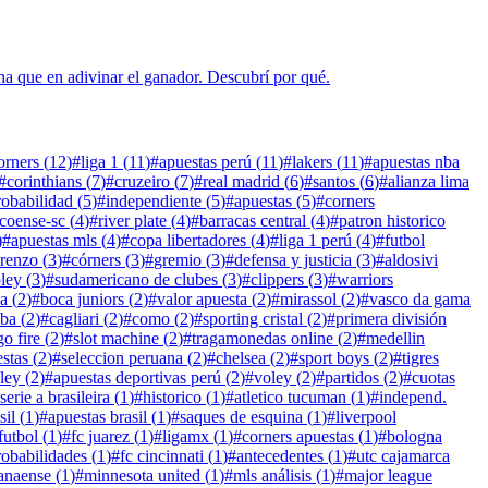
ina que en adivinar el ganador. Descubrí por qué.
orners
(
12
)
#
liga 1
(
11
)
#
apuestas perú
(
11
)
#
lakers
(
11
)
#
apuestas nba
#
corinthians
(
7
)
#
cruzeiro
(
7
)
#
real madrid
(
6
)
#
santos
(
6
)
#
alianza lima
robabilidad
(
5
)
#
independiente
(
5
)
#
apuestas
(
5
)
#
corners
coense-sc
(
4
)
#
river plate
(
4
)
#
barracas central
(
4
)
#
patron historico
)
#
apuestas mls
(
4
)
#
copa libertadores
(
4
)
#
liga 1 perú
(
4
)
#
futbol
orenzo
(
3
)
#
córners
(
3
)
#
gremio
(
3
)
#
defensa y justicia
(
3
)
#
aldosivi
oley
(
3
)
#
sudamericano de clubes
(
3
)
#
clippers
(
3
)
#
warriors
ba
(
2
)
#
boca juniors
(
2
)
#
valor apuesta
(
2
)
#
mirassol
(
2
)
#
vasco da gama
oba
(
2
)
#
cagliari
(
2
)
#
como
(
2
)
#
sporting cristal
(
2
)
#
primera división
o fire
(
2
)
#
slot machine
(
2
)
#
tragamonedas online
(
2
)
#
medellin
stas
(
2
)
#
seleccion peruana
(
2
)
#
chelsea
(
2
)
#
sport boys
(
2
)
#
tigres
ley
(
2
)
#
apuestas deportivas perú
(
2
)
#
voley
(
2
)
#
partidos
(
2
)
#
cuotas
serie a brasileira
(
1
)
#
historico
(
1
)
#
atletico tucuman
(
1
)
#
independ.
sil
(
1
)
#
apuestas brasil
(
1
)
#
saques de esquina
(
1
)
#
liverpool
futbol
(
1
)
#
fc juarez
(
1
)
#
ligamx
(
1
)
#
corners apuestas
(
1
)
#
bologna
robabilidades
(
1
)
#
fc cincinnati
(
1
)
#
antecedentes
(
1
)
#
utc cajamarca
ranaense
(
1
)
#
minnesota united
(
1
)
#
mls análisis
(
1
)
#
major league