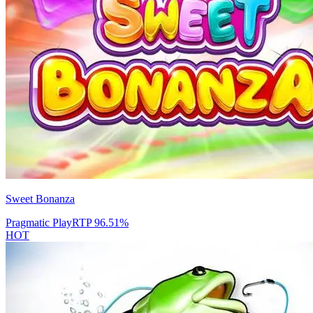
Sweet Bonanza
Pragmatic Play
RTP
96.51
%
HOT