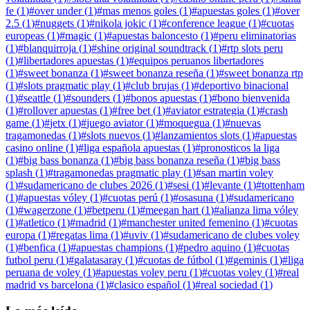
fe
(
1
)
#
over under
(
1
)
#
mas menos goles
(
1
)
#
apuestas goles
(
1
)
#
over
2.5
(
1
)
#
nuggets
(
1
)
#
nikola jokic
(
1
)
#
conference league
(
1
)
#
cuotas
europeas
(
1
)
#
magic
(
1
)
#
apuestas baloncesto
(
1
)
#
peru eliminatorias
(
1
)
#
blanquirroja
(
1
)
#
shine original soundtrack
(
1
)
#
rtp slots peru
(
1
)
#
libertadores apuestas
(
1
)
#
equipos peruanos libertadores
(
1
)
#
sweet bonanza
(
1
)
#
sweet bonanza reseña
(
1
)
#
sweet bonanza rtp
(
1
)
#
slots pragmatic play
(
1
)
#
club brujas
(
1
)
#
deportivo binacional
(
1
)
#
seattle
(
1
)
#
sounders
(
1
)
#
bonos apuestas
(
1
)
#
bono bienvenida
(
1
)
#
rollover apuestas
(
1
)
#
free bet
(
1
)
#
aviator estrategia
(
1
)
#
crash
game
(
1
)
#
jetx
(
1
)
#
juego aviator
(
1
)
#
moquegua
(
1
)
#
nuevas
tragamonedas
(
1
)
#
slots nuevos
(
1
)
#
lanzamientos slots
(
1
)
#
apuestas
casino online
(
1
)
#
liga española apuestas
(
1
)
#
pronosticos la liga
(
1
)
#
big bass bonanza
(
1
)
#
big bass bonanza reseña
(
1
)
#
big bass
splash
(
1
)
#
tragamonedas pragmatic play
(
1
)
#
san martin voley
(
1
)
#
sudamericano de clubes 2026
(
1
)
#
sesi
(
1
)
#
levante
(
1
)
#
tottenham
(
1
)
#
apuestas vóley
(
1
)
#
cuotas perú
(
1
)
#
osasuna
(
1
)
#
sudamericano
(
1
)
#
wagerzone
(
1
)
#
betperu
(
1
)
#
meegan hart
(
1
)
#
alianza lima vóley
(
1
)
#
atletico
(
1
)
#
madrid
(
1
)
#
manchester united femenino
(
1
)
#
cuotas
europa
(
1
)
#
regatas lima
(
1
)
#
uviv
(
1
)
#
sudamericano de clubes voley
(
1
)
#
benfica
(
1
)
#
apuestas champions
(
1
)
#
pedro aquino
(
1
)
#
cuotas
futbol peru
(
1
)
#
galatasaray
(
1
)
#
cuotas de fútbol
(
1
)
#
geminis
(
1
)
#
liga
peruana de voley
(
1
)
#
apuestas voley peru
(
1
)
#
cuotas voley
(
1
)
#
real
madrid vs barcelona
(
1
)
#
clasico español
(
1
)
#
real sociedad
(
1
)