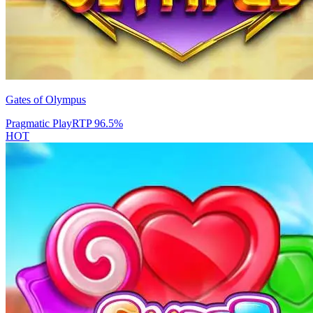
Gates of Olympus
Pragmatic Play
RTP
96.5
%
HOT