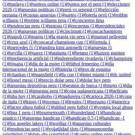
(
1
)
#
parlays
(
1
)
#
sorteos online
(
1
)
#
juntos por el peru
(
1
)
#
elecciones
2026
(
1
)
#
apuestas politicas
(
1
)
#
perú vs senegal
(
1
)
#
selección
peruana
(
1
)
#
cuotas apuestas
(
1
)
#
sorteo
(
1
)
#
lotería perú
(
1
)
#
robbie
williams
(
1
)
#
robbie williams peru
(
1
)
#
conciertos lima
(
1
)
#
tendencias peru
(
1
)
#
pistons
(
1
)
#
encuestas
(
1
)
#
presidenciales
2026
(
1
)
#
apuestas políticas
(
1
)
#
cincinnati
(
1
)
#
concachampions
(
1
)
#
napoli
(
1
)
#
granja
(
1
)
#
la granja vip peru
(
1
)
#
manuel pellegrini
(
1
)
#
cruz azul
(
1
)
#
concacaf champions cup
(
1
)
#
fórmula 1
(
1
)
#
mercedes f1
(
1
)
#
andrea kimi antonelli
(
1
)
#
apuestas f1
(
1
)
#
sevilla
(
1
)
#
juarez
(
1
)
#
atalanta
(
1
)
#
betano
(
1
)
#
kaizen gaming
(
1
)
#
inteligencia artificial
(
1
)
#
independiente rivadavia
(
1
)
#
champions
(
1
)
#
tijuana
(
1
)
#
día de la mujer
(
1
)
#
fútbol femenino
(
1
)
#
día
internacional de la mujer
(
1
)
#
historia
(
1
)
#
tiros de esquina
(
1
)
#
chankas
(
1
)
#
mansfield
(
1
)
#
fa cup
(
1
)
#
inter miami
(
1
)
#
dc united
(
1
)
#
lionel messi
(
1
)
#
precio dolar peru
(
1
)
#
dolar hoy peru
(
1
)
#
apuestas deportivas peru
(
1
)
#
gestion de banca
(
1
)
#
mujer
(
1
)
#
dia
de la mujer
(
1
)
#
apuestas peru
(
1
)
#
copa sudamericana
(
1
)
#
pelicans
(
1
)
#
nba hoy
(
1
)
#
carabobo
(
1
)
#
madureira
(
1
)
#
carioca 2026
(
1
)
#
copa
de italia
(
1
)
#
kings
(
1
)
#
normas
(
1
)
#
legales
(
1
)
#
peruano
(
1
)
#
america
(
1
)
#
factor altura futbol
(
1
)
#
altitud peru futbol
(
1
)
#
ventaja local altura
(
1
)
#
liga 1 peru
(
1
)
#
bournemouth
(
1
)
#
sunderland
(
1
)
#
handicap
asiatico
(
1
)
#
apuestas handicap
(
1
)
#
handicap 0.5
(
1
)
#
handicap -1
(
1
)
#
los angeles lakers
(
1
)
#
gorillaz
(
1
)
#
apuestas culturales
(
1
)
#
tendencias perú
(
1
)
#
volatilidad slots
(
1
)
#
tragamonedas
volatilidad
(
1
)
#
slots alta volatilidad
(
1
)
#
casino online peru
(
1
)
#
santa