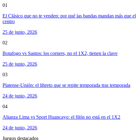
01
El Clásico que no te venden: por qué las bandas mandan más que el
centro
25 de junio, 2026
02
Botafogo vs Santos: los corners, no el 1X2, tienen la clave
25 de junio, 2026
03
Platense-Unión: el libreto que se repite temporada tras temporada
24 de junio, 2026
04
Alianza Lima vs Sport Huancayo: el filón no está en el 1X2
24 de junio, 2026
Juegos destacados