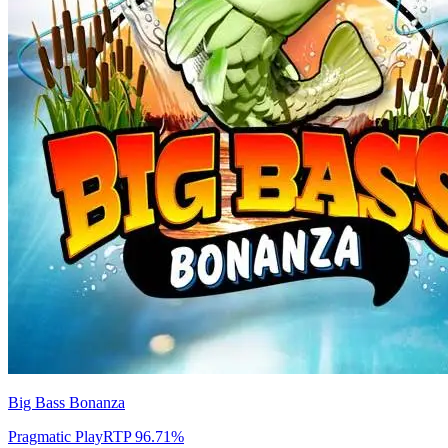
Big Bass Bonanza
Pragmatic Play
RTP
96.71
%