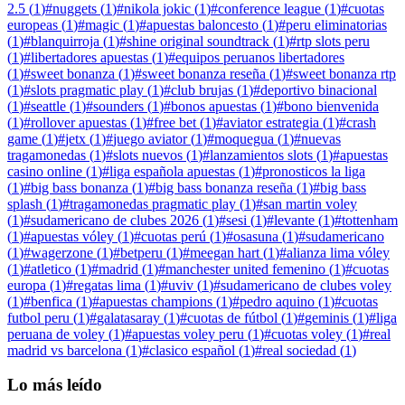
2.5
(
1
)
#
nuggets
(
1
)
#
nikola jokic
(
1
)
#
conference league
(
1
)
#
cuotas
europeas
(
1
)
#
magic
(
1
)
#
apuestas baloncesto
(
1
)
#
peru eliminatorias
(
1
)
#
blanquirroja
(
1
)
#
shine original soundtrack
(
1
)
#
rtp slots peru
(
1
)
#
libertadores apuestas
(
1
)
#
equipos peruanos libertadores
(
1
)
#
sweet bonanza
(
1
)
#
sweet bonanza reseña
(
1
)
#
sweet bonanza rtp
(
1
)
#
slots pragmatic play
(
1
)
#
club brujas
(
1
)
#
deportivo binacional
(
1
)
#
seattle
(
1
)
#
sounders
(
1
)
#
bonos apuestas
(
1
)
#
bono bienvenida
(
1
)
#
rollover apuestas
(
1
)
#
free bet
(
1
)
#
aviator estrategia
(
1
)
#
crash
game
(
1
)
#
jetx
(
1
)
#
juego aviator
(
1
)
#
moquegua
(
1
)
#
nuevas
tragamonedas
(
1
)
#
slots nuevos
(
1
)
#
lanzamientos slots
(
1
)
#
apuestas
casino online
(
1
)
#
liga española apuestas
(
1
)
#
pronosticos la liga
(
1
)
#
big bass bonanza
(
1
)
#
big bass bonanza reseña
(
1
)
#
big bass
splash
(
1
)
#
tragamonedas pragmatic play
(
1
)
#
san martin voley
(
1
)
#
sudamericano de clubes 2026
(
1
)
#
sesi
(
1
)
#
levante
(
1
)
#
tottenham
(
1
)
#
apuestas vóley
(
1
)
#
cuotas perú
(
1
)
#
osasuna
(
1
)
#
sudamericano
(
1
)
#
wagerzone
(
1
)
#
betperu
(
1
)
#
meegan hart
(
1
)
#
alianza lima vóley
(
1
)
#
atletico
(
1
)
#
madrid
(
1
)
#
manchester united femenino
(
1
)
#
cuotas
europa
(
1
)
#
regatas lima
(
1
)
#
uviv
(
1
)
#
sudamericano de clubes voley
(
1
)
#
benfica
(
1
)
#
apuestas champions
(
1
)
#
pedro aquino
(
1
)
#
cuotas
futbol peru
(
1
)
#
galatasaray
(
1
)
#
cuotas de fútbol
(
1
)
#
geminis
(
1
)
#
liga
peruana de voley
(
1
)
#
apuestas voley peru
(
1
)
#
cuotas voley
(
1
)
#
real
madrid vs barcelona
(
1
)
#
clasico español
(
1
)
#
real sociedad
(
1
)
Lo más leído